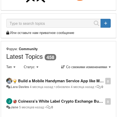
Или оставьте нам приватное сообщение
Форум:
Community
Latest Topics
458
Тип
Статус
Со свежими изменениями
Build a Mobile Handyman Service App like MyBuilder
0
Lara Davies
4 месяца назад
•
обновлен
4 месяца назад
•
0
Coinexra's White Label Crypto Exchange Built to Meet Global Compliance Standards
0
Jane
5 месяцев назад
•
0