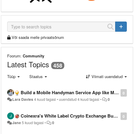
Või saada meile privaatsõnum
Foorum:
Community
Latest Topics
458
Tüüp
Staatus
Viimati uuendatud
Build a Mobile Handyman Service App like MyBuilder
0
Lara Davies
4 kuud tagasi
•
uuendatud
4 kuud tagasi
•
0
Coinexra's White Label Crypto Exchange Built to Meet Global Compliance Standards
0
Jane
5 kuud tagasi
•
0