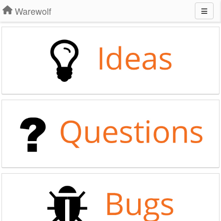
Warewolf