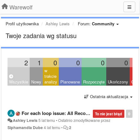
Warewolf
Profil użytkownika
Ashley Lewis
Forum:
Community
Twoje zadania wg statusu
2
1
0
0
0
0
w
trakcie
Wszystkie
Nowy
analizy
Planowane
Rozpoczęte
Ukończony
Odrz
Ostatnia aktualizacja
For each loop issue: All Recordset index values not passing into child workflow
To nie jest błąd
0
Ashley Lewis
5 lat temu
•
Ostatnio zmodyfikowane przez
Siphamandla Dube
4 lat temu
•
2