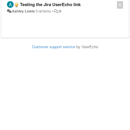
Testing the Jira UserEcho link
0
Ashley Lewis
5 lat temu
•
0
Customer support service
by UserEcho