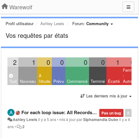
Warewolf
Profil utilisateur
Ashley Lewis
Forum:
Community
Vos requêtes par états
2
1
0
0
0
0
1
0
Fermé
À
:
Tout
Nouveau
l'étude
Prévu
Commencé
Terminé
Écarté
Autres
Les derniers mis à jour
For each loop issue: All Recordset index values not passing into child workflow
Pas un bug
0
Ashley Lewis
il y a 5 ans
•
mis à jour par
Siphamandla Dube
il y a 4
ans
•
2