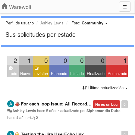
Warewolf
Perfil de usuario
Ashley Lewis
Foro:
Community
Sus solicitudes por estado
2
1
0
0
0
0
1
En
Ce
Todo
Nuevo
revisión
Planeado
Iniciado
Finalizado
Rechazado
Ot
Última actualización
For each loop issue: All Recordset index values not passing into child workflow
No es un bug
0
Ashley Lewis
hace 5 años
•
actualizado por
Siphamandla Dube
hace 4 años
•
2
Testing the Jira UserEcho link
0