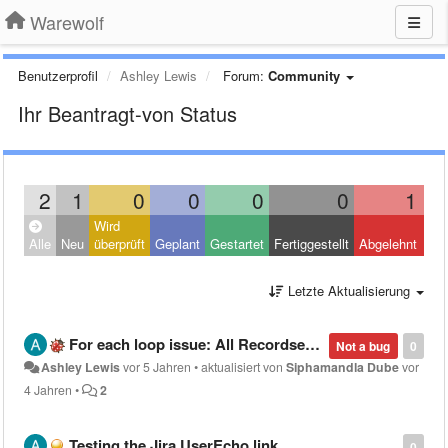
Warewolf
Benutzerprofil
Ashley Lewis
Forum:
Community
Ihr Beantragt-von Status
2
1
0
0
0
0
1
Wird
Clo
Alle
Neu
überprüft
Geplant
Gestartet
Fertiggestellt
Abgelehnt
Oth
Letzte Aktualisierung
For each loop issue: All Recordset index values not passing into child workflow
Not a bug
0
Ashley Lewis
vor 5 Jahren
•
aktualisiert von
Siphamandla Dube
vor
4 Jahren
•
2
Testing the Jira UserEcho link
0