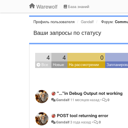
Warewolf
База знаний
Профиль пользователя
Gandalf
Форум:
Commu
Ваши запросы по статусу
4
4
0
Все
Новые
На рассмотрении
Запланиров
"..."in Debug Output not working
Gandalf
11 месяцев назад
•
0
POST tool returning error
Gandalf
3 года назад
•
0