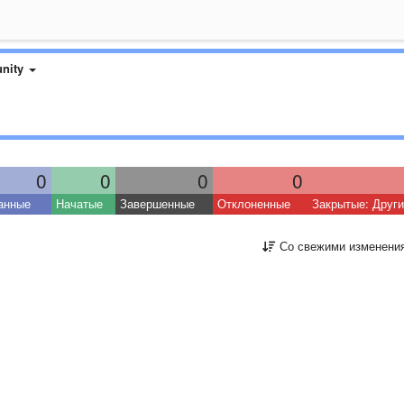
nity
0
0
0
0
анные
Начатые
Завершенные
Отклоненные
Закрытые: Друг
Со свежими изменени