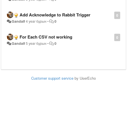
Add Acknowledge to Rabbit Trigger
0
Gandalf
4 year бұрын
•
0
For Each CSV not working
0
Gandalf
5 year бұрын
•
0
Customer support service
by UserEcho