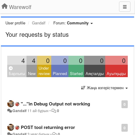
Warewolf
User profile
Gandalf
Forum:
Community
Your requests by status
4
4
0
0
0
0
0
Under
Clo
Барлығы
New
review
Planned
Started
Аяқталды
Ауытқыды
Oth
Жаңа өзгерістермен
"..."in Debug Output not working
0
Gandalf
11 ай бұрын
•
0
POST tool returning error
0
Gandalf
3 year бұрын
•
0