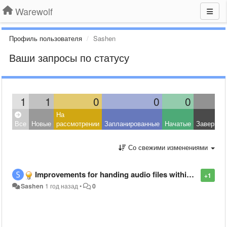
Warewolf
Профиль пользователя
Sashen
Ваши запросы по статусу
1
1
0
0
0
На
Все
Новые
рассмотрении
Запланированные
Начатые
Завершен
Со свежими изменениями
Improvements for handing audio files within warewolf
+1
Sashen
1 год назад
•
0