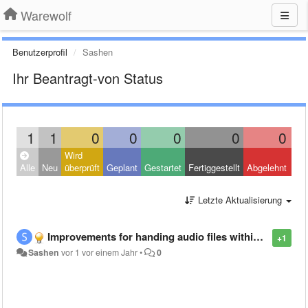
Warewolf
Benutzerprofil
Sashen
Ihr Beantragt-von Status
1
1
0
0
0
0
0
Wird
Clo
Alle
Neu
überprüft
Geplant
Gestartet
Fertiggestellt
Abgelehnt
Oth
Letzte Aktualisierung
Improvements for handing audio files within warewolf
+1
Sashen
vor 1 vor einem Jahr
•
0