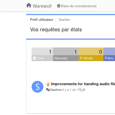
Warewolf
Base de connaissances
Profil utilisateur
Sashen
Vos requêtes par états
1
1
0
Tout
Nouveau
À l'étude
Prévu
Improvements for handing audio fil
Sashen
il y a 1 an
•
0