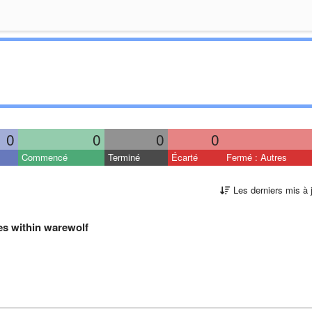
0
0
0
0
Commencé
Terminé
Écarté
Fermé : Autres
Les derniers mis à 
es within warewolf