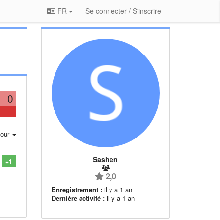
FR
Se connecter / S'inscrire
0
jour
Sashen
+1
2,0
Enregistrement :
il y a 1 an
Dernière activité :
il y a 1 an