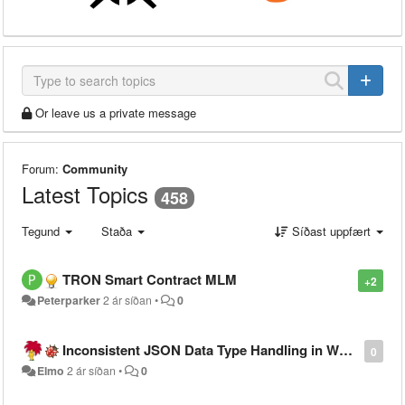
Or leave us a private message
Forum:
Community
Latest Topics
458
Tegund
Staða
Síðast uppfært
TRON Smart Contract MLM
+2
Peterparker
2 ár síðan
•
0
Inconsistent JSON Data Type Handling in Warewolf Workflow Output, Breaking PowerApps
0
Elmo
2 ár síðan
•
0