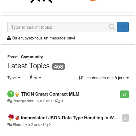
Ou envoyez-nous un message privé
Forum:
Community
Latest Topics
458
Type
État
Les derniers mis à jour
TRON Smart Contract MLM
+2
Peterparker
il y a 2 ans
•
0
Inconsistent JSON Data Type Handling in Warewolf Workflow Output, Breaking PowerApps
0
Elmo
il y a 2 ans
•
0