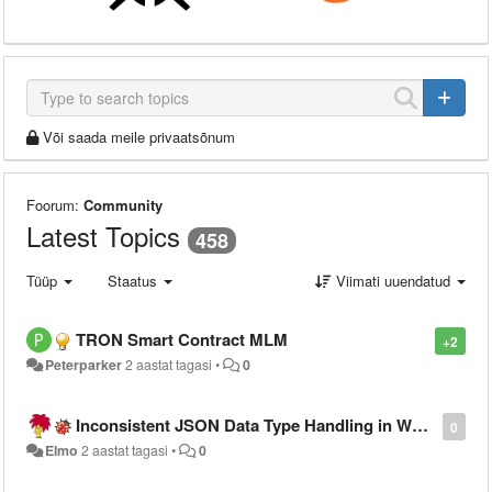
Või saada meile privaatsõnum
Foorum:
Community
Latest Topics
458
Tüüp
Staatus
Viimati uuendatud
TRON Smart Contract MLM
+2
Peterparker
2 aastat tagasi
•
0
Inconsistent JSON Data Type Handling in Warewolf Workflow Output, Breaking PowerApps
0
Elmo
2 aastat tagasi
•
0