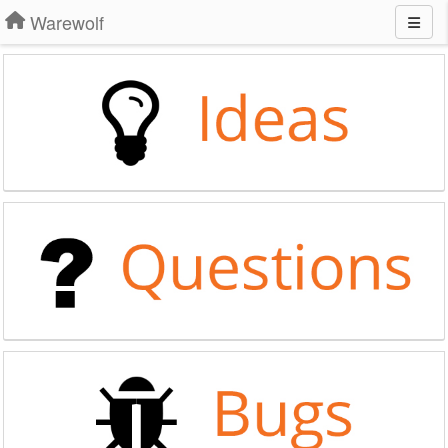
Warewolf