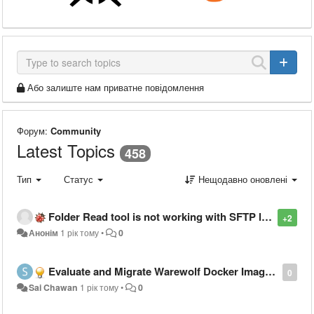
Або залиште нам приватне повідомлення
Форум:
Community
Latest Topics
458
Тип
Статус
Нещодавно оновлені
Folder Read tool is not working with SFTP location having long password
+2
Анонім
1 рік тому
•
0
Evaluate and Migrate Warewolf Docker Image to Windows Server 2022 Base
0
Sai Chawan
1 рік тому
•
0