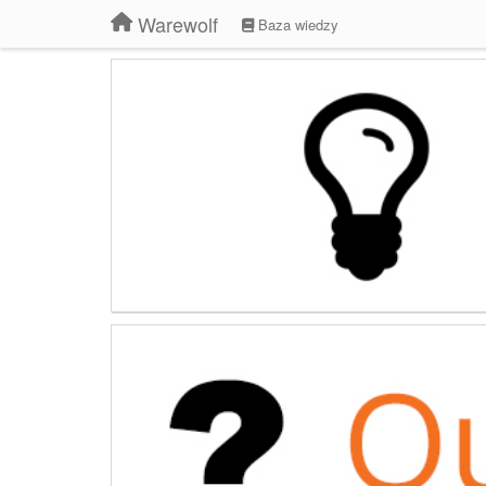
Warewolf
Baza wiedzy