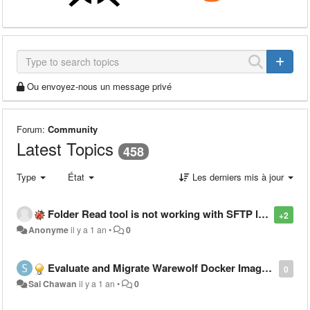
Ou envoyez-nous un message privé
Forum:
Community
Latest Topics
458
Type
État
Les derniers mis à jour
Folder Read tool is not working with SFTP location having long password
+2
Anonyme
il y a 1 an
•
0
Evaluate and Migrate Warewolf Docker Image to Windows Server 2022 Base
0
Sai Chawan
il y a 1 an
•
0