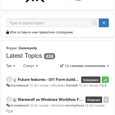
Или оставьте нам приватное сообщение
Форум:
Community
Latest Topics
458
Тип
Статус
Со свежими изменениями
Future features - UI? Form builder?
Завершен
+2
Анонимный
12 лет назад
•
обновлен
Gandalf
12 лет назад
•
0
Warewolf vs Windows Workflow Foundation
Отвечен
0
Анонимный
12 лет назад
•
обновлен
anonymous
12 лет назад
•
0