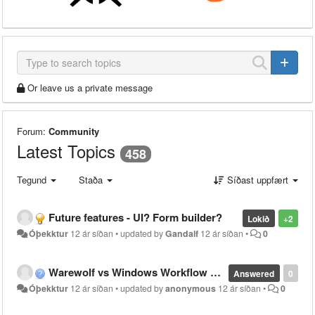
Or leave us a private message
Forum:
Community
Latest Topics
458
Tegund
Staða
Síðast uppfært
Future features - UI? Form builder?
Lokið
+2
Óþekktur
12 ár síðan
•
updated by
Gandalf
12 ár síðan
•
0
Warewolf vs Windows Workflow Foundation
Answered
0
Óþekktur
12 ár síðan
•
updated by
anonymous
12 ár síðan
•
0