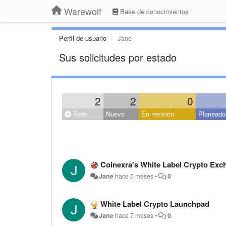
Warewolf
Base de conocimientos
Perfil de usuario
Jane
Sus solicitudes por estado
2
2
0
Todo
Nuevo
En revisión
Planeado
Coinexra's White Label Crypto Exc
Jane
hace 5 meses
•
0
White Label Crypto Launchpad
Jane
hace 7 meses
•
0