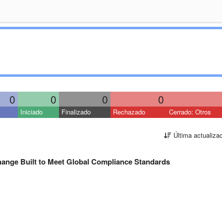
0
0
0
0
Iniciado
Finalizado
Rechazado
Cerrado: Otros
Última actualiza
hange Built to Meet Global Compliance Standards