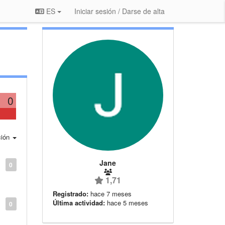
ES
Iniciar sesión / Darse de alta
0
ción
Jane
0
1,71
Registrado:
hace 7 meses
Última actividad:
hace 5 meses
0