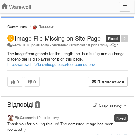
Warewolf
Community
Помилки
Image File Missing on Site Page
Fixed
0
keith_k
10 років тому
•
оновлено
Grommit
10 років тому
•
1
The image/icon graphic for the Length tool is missing and an image
placeholder is displaying for it on this page,
http://warewolf.io/knowledge-base/tool-connectors/
0
0
Підписатися
Відповіді
1
Старі зверху
Grommit
10 років тому
Fixed
Thank you for picking this up! The corrupted image has been
replaced :)