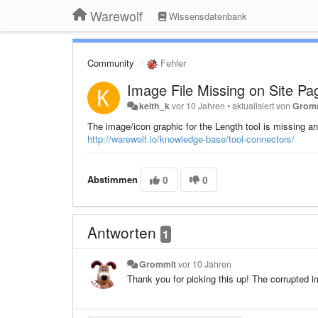
Warewolf
Wissensdatenbank
Community
Fehler
Image File Missing on Site Pa
keith_k
vor 10 Jahren
•
aktualisiert von
Grom
The image/icon graphic for the Length tool is missing and
http://warewolf.io/knowledge-base/tool-connectors/
Abstimmen
0
0
Antworten
1
Grommit
vor 10 Jahren
Thank you for picking this up! The corrupted 