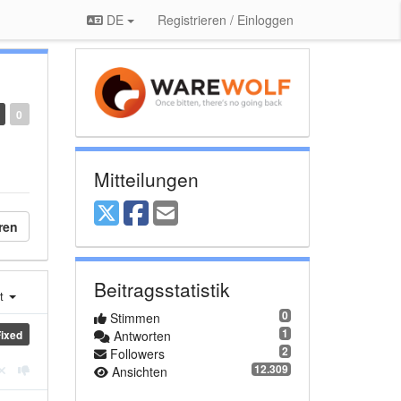
DE
Registrieren / Einloggen
0
Mitteilungen
ren
Beitragsstatistik
st
0
Stimmen
1
Fixed
Antworten
2
Followers
12.309
Ansichten