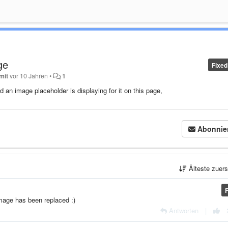
ge
Fixed
mit
vor 10 Jahren
•
1
 an image placeholder is displaying for it on this page,
Abonnie
Älteste zuer
image has been replaced :)
Antworten
|