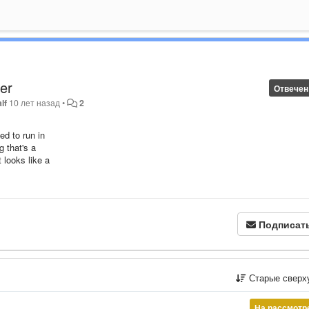
ser
Отвечен
lf
10 лет назад
•
2
ed to run in
g that's a
t looks like a
Подписат
Старые сверх
На рассмотр