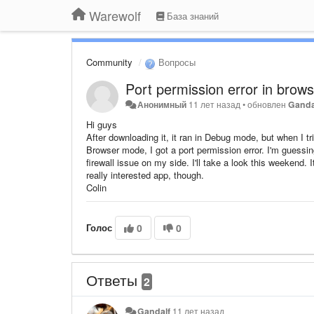
Warewolf
База знаний
Community
Вопросы
Port permission error in brow
Анонимный
11 лет назад
•
обновлен
Ganda
Hi guys
After downloading it, it ran in Debug mode, but when I tri
Browser mode, I got a port permission error. I'm guessin
firewall issue on my side. I'll take a look this weekend. I
really interested app, though.
Colin
Голос
0
0
Ответы
2
Gandalf
11 лет назад