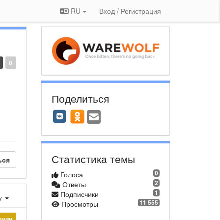
RU
Вход / Регистрация
0
Поделиться
Статистика темы
ься
0
Голоса
2
Ответы
1
Подписчики
у
11 555
Просмотры
ении