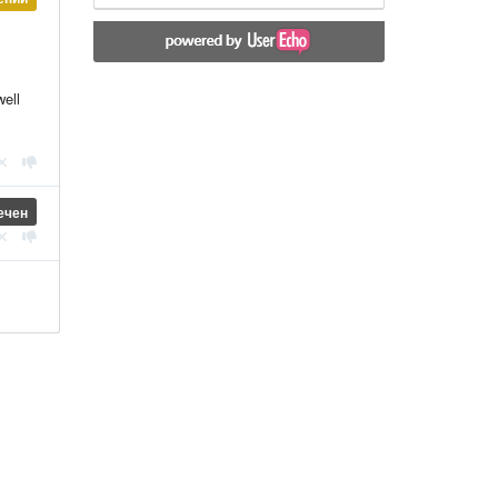
well
ечен