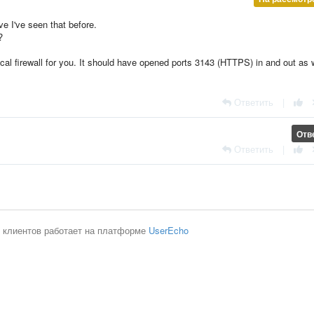
ve I've seen that before.
?
ocal firewall for you. It should have opened ports 3143 (HTTPS) in and out as 
Ответить
|
Отв
Ответить
|
 клиентов работает на платформе
UserEcho