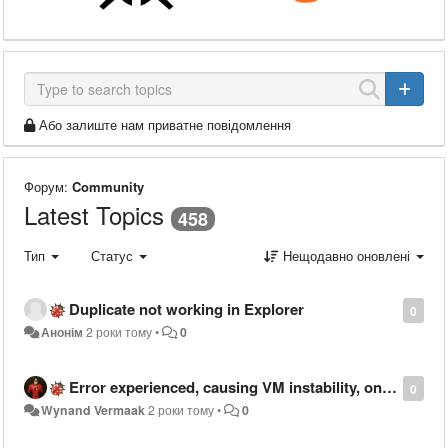
Або залиште нам приватне повідомлення
Форум:
Community
Latest Topics
458
Тип
Статус
Нещодавно оновлені
Duplicate not working in Explorer
0
Анонім
2 роки тому
•
0
Error experienced, causing VM instability, on Warewolf 2.8.6.16
0
Wynand Vermaak
2 роки тому
•
0