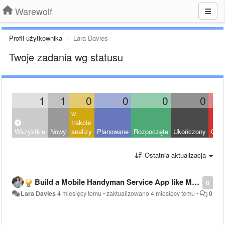
Warewolf
Profil użytkownika
Lara Davies
Twoje zadania wg statusu
1
1
0
0
0
0
w
trakcie
Wszystkie
Nowy
analizy
Planowane
Rozpoczęte
Ukończony
Odrz
Ostatnia aktualizacja
Build a Mobile Handyman Service App like MyBuilder
0
Lara Davies
4 miesięcy temu
•
zaktualizowano
4 miesięcy temu
•
0