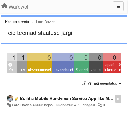
Warewolf
Kasutaja profiil
Lara Davies
Teie teemad staatuse järgi
1
1
0
0
0
0
0
tagasi
Sulet
Kõik
Uus
ülevaatamisel
kavandatud
Started
valmis
lükatud
muu
Viimati uuendatud
Build a Mobile Handyman Service App like MyBuilder
0
Lara Davies
4 kuud tagasi
•
uuendatud
4 kuud tagasi
•
0