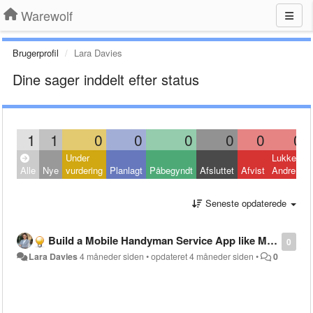
Warewolf
Brugerprofil
Lara Davies
Dine sager inddelt efter status
1
1
0
0
0
0
0
0
Under
Lukket:
Alle
Nye
vurdering
Planlagt
Påbegyndt
Afsluttet
Afvist
Andre
Seneste opdaterede
Build a Mobile Handyman Service App like MyBuilder
0
Lara Davies
4 måneder siden
•
opdateret
4 måneder siden
•
0