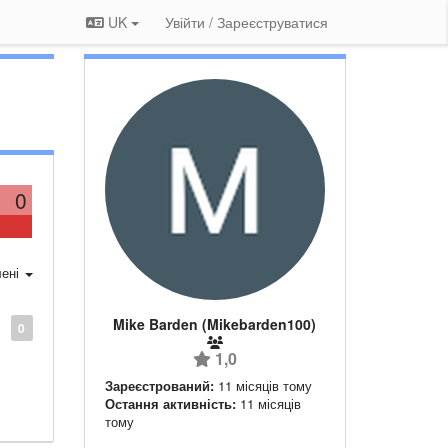
UK
Увійти / Зареєструватися
0
ені
Mike Barden (Mikebarden100)
0
1,0
Зареєстрований:
11 місяців тому
Остання активність:
11 місяців
тому