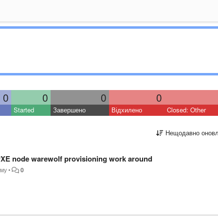
0
0
0
0
Started
Завершено
Відхилено
Closed: Other
Нещодавно оновл
PXE node warewolf provisioning work around
ому
•
0