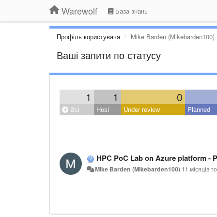
Warewolf
База знань
Профіль користувача
Mike Barden (Mikebarden100)
Ваші запити по статусу
1
1
0
Всі
Нові
Under review
Planned
HPC PoC Lab on Azure platform - 
Mike Barden (Mikebarden100)
11 місяців т