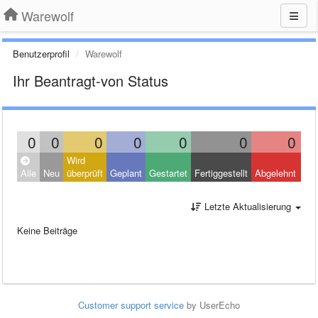
Warewolf
Benutzerprofil
Warewolf
Ihr Beantragt-von Status
0
0
0
0
0
0
0
Wird
Clo
Alle
Neu
überprüft
Geplant
Gestartet
Fertiggestellt
Abgelehnt
Oth
Letzte Aktualisierung
Keine Beiträge
Customer support service
by UserEcho