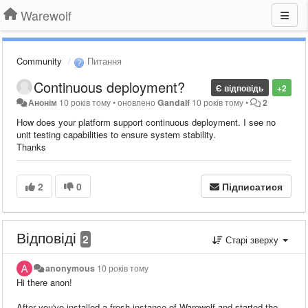
Warewolf
Community
Питання
Continuous deployment?
Є відповідь
+2
Анонім
10 років тому
•
оновлено
Gandalf
10 років тому
•
2
How does your platform support continuous deployment. I see no
unit testing capabilities to ensure system stability.
Thanks
2
0
Підписатися
Відповіді
2
Старі зверху
anonymous
10 років тому
Hi there anon!
After you've installed a fresh instance of Warewolf and started the