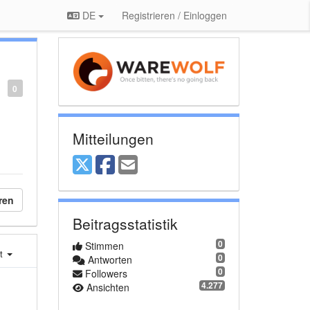
DE
Registrieren / Einloggen
0
Mitteilungen
ren
Beitragsstatistik
0
Stimmen
st
0
Antworten
0
Followers
4.277
Ansichten