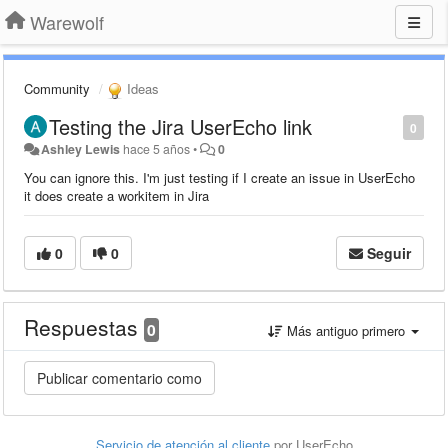
Warewolf
Community
Ideas
Testing the Jira UserEcho link
0
Ashley Lewis
hace 5 años
•
0
You can ignore this. I'm just testing if I create an issue in UserEcho
it does create a workitem in Jira
0
0
Seguir
Respuestas
0
Más antiguo primero
Servicio de atención al cliente
por UserEcho