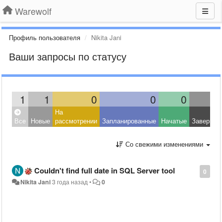
Warewolf
Профиль пользователя
Nikita Jani
Ваши запросы по статусу
1
1
0
0
0
На
Все
Новые
рассмотрении
Запланированные
Начатые
Завершен
Со свежими изменениями
Couldn't find full date in SQL Server tool
0
Nikita Jani
3 года назад
•
0