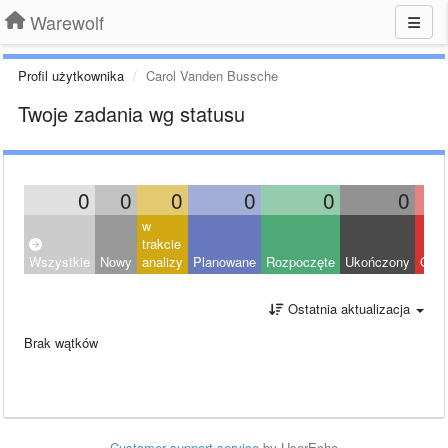
Warewolf
Profil użytkownika
Carol Vanden Bussche
Twoje zadania wg statusu
0
0
0
0
0
0
w
trakcie
Wszystkie
Nowy
analizy
Planowane
Rozpoczęte
Ukończony
Odrz
Ostatnia aktualizacja
Brak wątków
Customer support service
by UserEcho