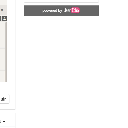
uir
ro