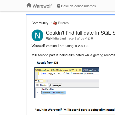
Warewolf
Base de conocimientos
Community
Errores
Couldn't find full date in SQL 
Nikita Jani
hace 3 años
•
0
Warewolf version I am using is 2.8.1.3.
Millisecond part is being eliminated while getting recor