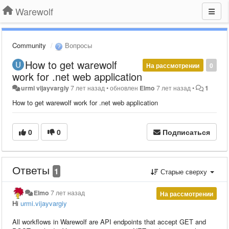
Warewolf
Community
Вопросы
How to get warewolf
На рассмотрении
0
work for .net web application
urmi vijayvargiy
7 лет назад
•
обновлен
Elmo
7 лет назад
•
1
How to get warewolf work for .net web application
0
0
Подписаться
Ответы
1
Старые сверху
Elmo
7 лет назад
На рассмотрении
Hi
urmi.vijayvargiy
All workflows in Warewolf are API endpoints that accept GET and