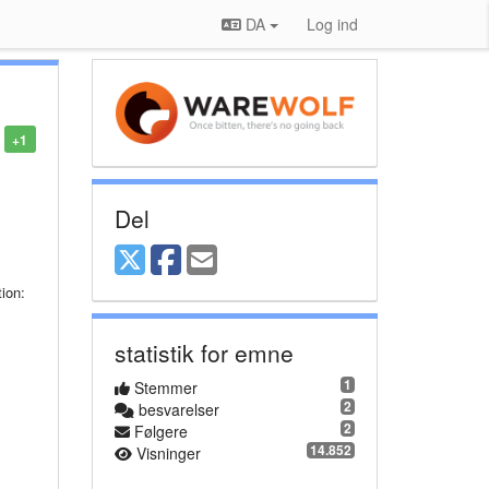
DA
Log ind
+1
Del
ion:
statistik for emne
1
Stemmer
2
besvarelser
2
Følgere
14.852
Visninger