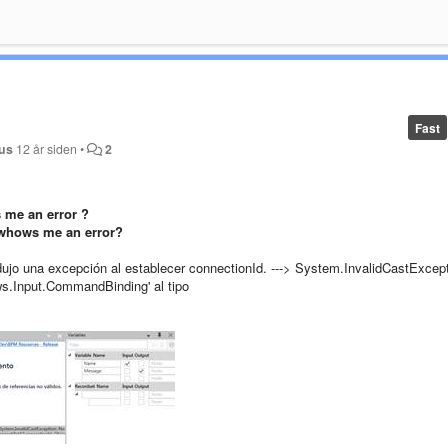
Fast
us
12 år siden
•
2
 me an error ?
 whows me an error?
 una excepción al establecer connectionId. ---> System.InvalidCastExcept
ws.Input.CommandBinding' al tipo