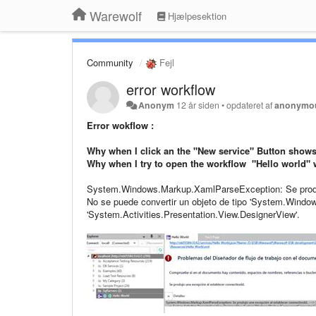
Warewolf
Hjælpesektion
Community
Fejl
error workflow
Anonym
12 år siden
•
opdateret af
anonymo
Error wokflow :
Why when I click an the "New service" Button shows
Why when I try to open the workflow "Hello world"
System.Windows.Markup.XamlParseException: Se produjo
No se puede convertir un objeto de tipo 'System.Windo
'System.Activities.Presentation.View.DesignerView'.