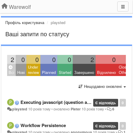
Warewolf
Профіль користувача
playsted
Ваші запити по статусу
2
0
0
0
0
2
0
0
Under
Closed:
Всі
Нові
review
Planned
Started
Завершено
Відхилено
Other
Нещодавно оновлені
Executing javascript (question and ideas)
Є відповідь
0
playsted
10 років тому
•
оновлено
Pieter
10 років тому
•
6
Workflow Persistence
Є відповідь
0
playsted
10 років тому
•
оновлено
anonymous
10 років тому
•
1