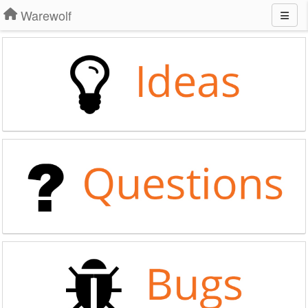
Warewolf