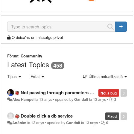
O deixa'ns un missatge privat
Fòrum:
Community
Latest Topics
458
Tipus
Estat
Última actualització
Not passing through parameters when calling a proc
Not a bug
0
Alex Hampel
fa 13 anys
•
updated by
Gandalf
fa 13 anys
•
2
Double click a db service
Fixed
0
Anònim
fa 13 anys
•
updated by
Gandalf
fa 13 anys
•
0