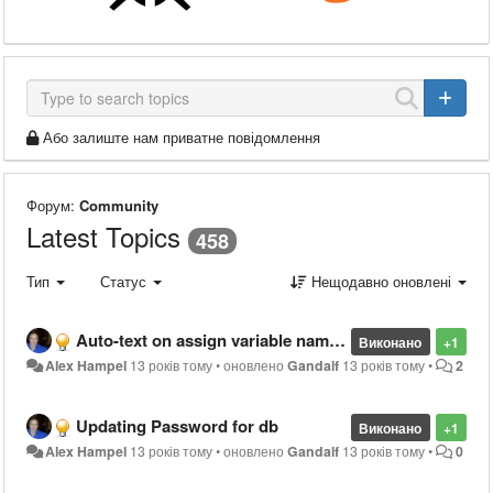
Або залиште нам приватне повідомлення
Форум:
Community
Latest Topics
458
Тип
Статус
Нещодавно оновлені
Auto-text on assign variable names
Виконано
+1
Alex Hampel
13 років тому
•
оновлено
Gandalf
13 років тому
•
2
Updating Password for db
Виконано
+1
Alex Hampel
13 років тому
•
оновлено
Gandalf
13 років тому
•
0