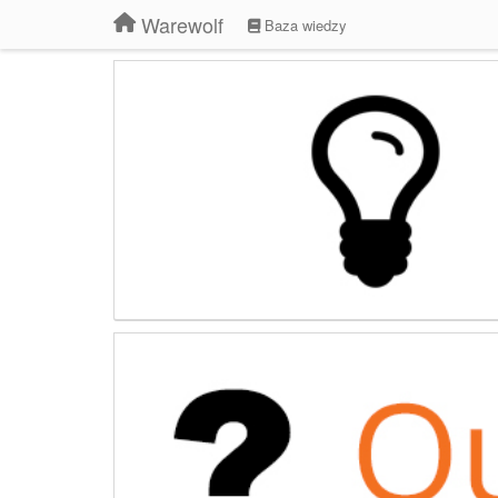
Warewolf
Baza wiedzy