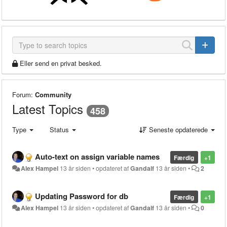
Eller send en privat besked.
Forum:
Community
Latest Topics
458
Type
Status
Seneste opdaterede
Auto-text on assign variable names
Færdig
+1
Alex Hampel
13 år siden
•
opdateret af
Gandalf
13 år siden
•
2
Updating Password for db
Færdig
+1
Alex Hampel
13 år siden
•
opdateret af
Gandalf
13 år siden
•
0